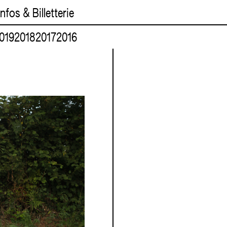
Infos & Billetterie
019
2018
2017
2016