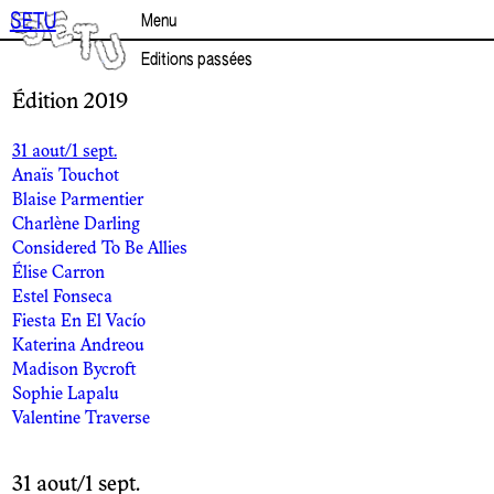
Aller
SETU
Menu
au
contenu
Editions passées
Édition 2019
31 aout/1 sept.
Anaïs Touchot
Blaise Parmentier
Charlène Darling
Considered To Be Allies
Élise Carron
Estel Fonseca
Fiesta En El Vacío
Katerina Andreou
Madison Bycroft
Sophie Lapalu
Valentine Traverse
31 aout/1 sept.