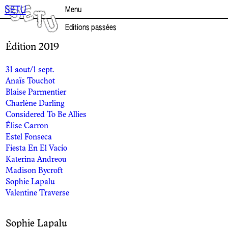
Aller
SETU
Menu
au
contenu
Editions passées
Édition 2019
31 aout/1 sept.
Anaïs Touchot
Blaise Parmentier
Charlène Darling
Considered To Be Allies
Élise Carron
Estel Fonseca
Fiesta En El Vacío
Katerina Andreou
Madison Bycroft
Sophie Lapalu
Valentine Traverse
Sophie Lapalu