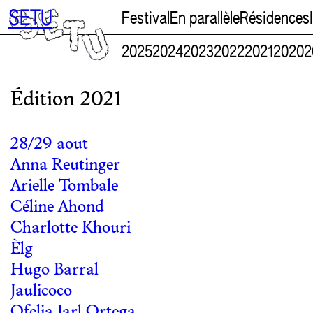
Aller
SETU
Festival
En parallèle
Résidences
au
contenu
2025
2024
2023
2022
2021
2020
2
Édition 2021
28/29 aout
Anna Reutinger
Arielle Tombale
Céline Ahond
Charlotte Khouri
Èlg
Hugo Barral
Jaulicoco
Ofelia Jarl Ortega