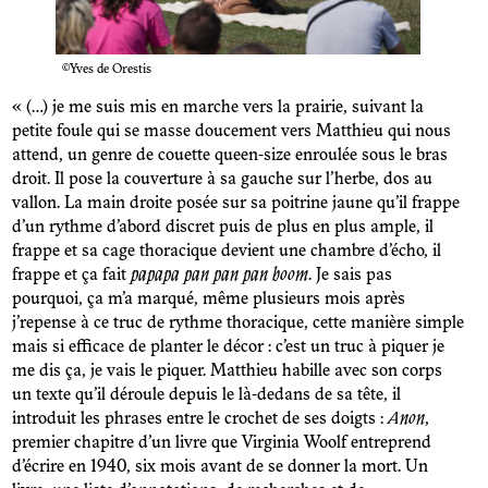
©Yves de Orestis
« (…) je me suis mis en marche vers la prairie, suivant la
petite foule qui se masse doucement vers Matthieu qui nous
attend, un genre de couette queen-size enroulée sous le bras
droit. Il pose la couverture à sa gauche sur l’herbe, dos au
vallon. La main droite posée sur sa poitrine jaune qu’il frappe
d’un rythme d’abord discret puis de plus en plus ample, il
frappe et sa cage thoracique devient une chambre d’écho, il
frappe et ça fait
papapa pan pan pan boom
. Je sais pas
pourquoi, ça m’a marqué, même plusieurs mois après
j’repense à ce truc de rythme thoracique, cette manière simple
mais si efficace de planter le décor : c’est un truc à piquer je
me dis ça, je vais le piquer. Matthieu habille avec son corps
un texte qu’il déroule depuis le là-dedans de sa tête, il
introduit les phrases entre le crochet de ses doigts :
Anon
,
premier chapitre d’un livre que Virginia Woolf entreprend
d’écrire en 1940, six mois avant de se donner la mort. Un