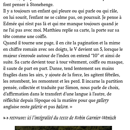
font penser à Stonehenge.
Il y a toujours un enfant qui pleure ou qui parle ou qui râle,
on lui sourit, l’enfant ne se calme pas, on poursuit. Je pense à
Edmée qui n’est pas là et qui me manque toujours quand je
ne l’ai pas avec moi. Matthieu replie sa carte, la porte sur sa
tête comme une coiffe.
Quand il tourne une page, il en cite la pagination et la mime
en chiffre romain avec ses doigts, le V devient un 5, lorsque le
majeur s’enroule autour de l’index on entend “10” et ainsi de
suite. Sa carte devient tour à tour vêtement, coiffe ou masque,
il saute de part en part. Danse, tend lentement ses mains
fragiles dans les airs, y ajoute de la force, les agitent fébriles,
les retombent, les remontent et les perd. Il incarne la partition
pensée, collectée et traduite par Simon, nous parle de choix,
d’affirmation dans le transfert d’une langue à l’autre, de
réfléchir depuis l’époque où la matière pour que
gallery
anglaise reste
galerie
et pas
balcon
. »
→
retrouvez ici l’intégralité du texte de Robin Garnier-Wenisch