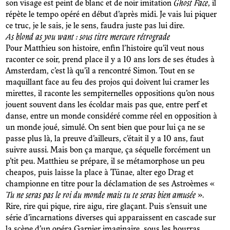
son visage est peint de blanc et de noir imitation
Ghost Face
, il
répète le tempo opéré en début d’après midi. Je vais lui piquer
ce truc, je le sais, je le sens, faudra juste pas lui dire.
As blond as you want : sous titre mercure rétrograde
Pour Matthieu son histoire, enfin l’histoire qu’il veut nous
raconter ce soir, prend place il y a 10 ans lors de ses études à
Amsterdam, c’est là qu’il a rencontré Simon. Tout en se
maquillant face au feu des projos qui doivent lui cramer les
mirettes, il raconte les sempiternelles oppositions qu’on nous
jouent souvent dans les écoldar mais pas que, entre perf et
danse, entre un monde considéré comme réel en opposition à
un monde joué, simulé. On sent bien que pour lui ça ne se
passe plus là, la preuve d’ailleurs, c’était il y a 10 ans, faut
suivre aussi. Mais bon ça marque, ça séquelle forcément un
p’tit peu. Matthieu se prépare, il se métamorphose un peu
cheapos, puis laisse la place à Tünae, alter ego Drag et
championne en titre pour la déclamation de ses Astroèmes «
Tu ne seras pas le roi du monde mais tu te seras bien amusée
».
Rire, rire qui pique, rire aigu, rire glaçant. Puis s’ensuit une
série d’incarnations diverses qui apparaissent en cascade sur
la scène d’un opéra Garnier imaginaire, sous les hourras