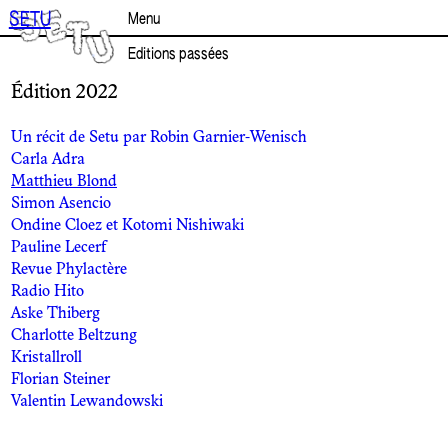
Aller
SETU
Menu
au
contenu
Editions passées
Édition 2022
Un récit de Setu par Robin Garnier-Wenisch
Carla Adra
Matthieu Blond
Simon Asencio
Ondine Cloez et Kotomi Nishiwaki
Pauline Lecerf
Revue Phylactère
Radio Hito
Aske Thiberg
Charlotte Beltzung
Kristallroll
Florian Steiner
Valentin Lewandowski