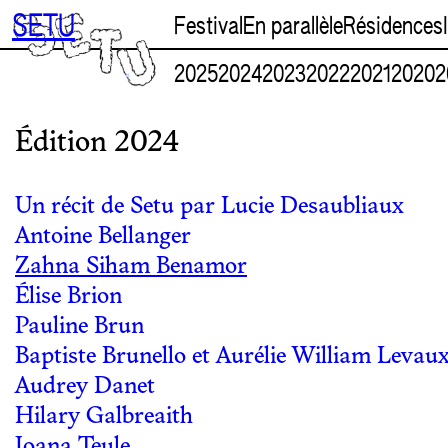
Aller
SETU
Festival
En parallèle
Résidences
au
contenu
2025
2024
2023
2022
2021
2020
2
Édition 2024
Un récit de Setu par Lucie Desaubliaux
Antoine Bellanger
Zahna Siham Benamor
Élise Brion
Pauline Brun
Baptiste Brunello et Aurélie William Levau
Audrey Danet
Hilary Galbreaith
Joana Teule