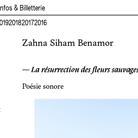
Infos & Billetterie
019
2018
2017
2016
Zahna Siham Benamor
— La résurrection des fleurs sauvage
Poésie sonore
x