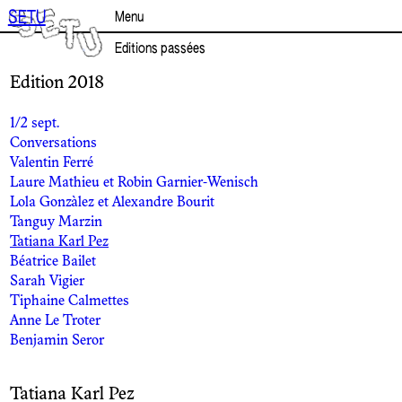
Aller
SETU
Menu
au
contenu
Editions passées
Edition 2018
1/2 sept.
Conversations
Valentin Ferré
Laure Mathieu et Robin Garnier-Wenisch
Lola Gonzàlez et Alexandre Bourit
Tanguy Marzin
Tatiana Karl Pez
Béatrice Bailet
Sarah Vigier
Tiphaine Calmettes
Anne Le Troter
Benjamin Seror
Tatiana Karl Pez