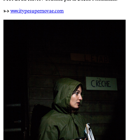
→
www.itypesupernovae.com