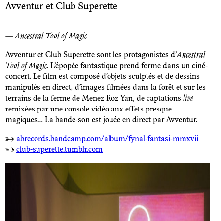
Avventur et Club Superette
— Ancestral Tool of Magic
Avventur et Club Superette sont les protagonistes d’
Ancestral
Tool of Magic
. L’épopée fantastique prend forme dans un ciné-
concert. Le film est composé d’objets sculptés et de dessins
manipulés en direct
,
d’images filmées dans la forêt et sur les
terrains de la ferme de Menez Roz Yan, de captations
live
remixées par une console vidéo aux effets presque
magiques… La bande-son est jouée en direct par Avventur.
→
abrecords.bandcamp.com/album/fynal-fantasi-mmxvii
→
club-superette.tumblr.com