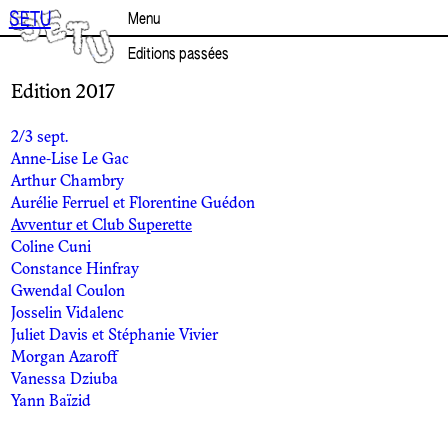
Aller
SETU
Menu
au
contenu
Editions passées
Edition 2017
2/3 sept.
Anne-Lise Le Gac
Arthur Chambry
Aurélie Ferruel et Florentine Guédon
Avventur et Club Superette
Coline Cuni
Constance Hinfray
Gwendal Coulon
Josselin Vidalenc
Juliet Davis et Stéphanie Vivier
Morgan Azaroff
Vanessa Dziuba
Yann Baïzid