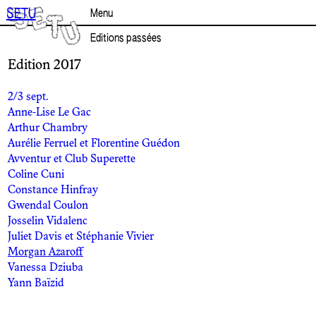
Aller
SETU
Menu
au
contenu
Editions passées
Edition 2017
2/3 sept.
Anne-Lise Le Gac
Arthur Chambry
Aurélie Ferruel et Florentine Guédon
Avventur et Club Superette
Coline Cuni
Constance Hinfray
Gwendal Coulon
Josselin Vidalenc
Juliet Davis et Stéphanie Vivier
Morgan Azaroff
Vanessa Dziuba
Yann Baïzid