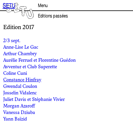
Aller
SETU
Menu
au
contenu
Editions passées
Edition 2017
2/3 sept.
Anne-Lise Le Gac
Arthur Chambry
Aurélie Ferruel et Florentine Guédon
Avventur et Club Superette
Coline Cuni
Constance Hinfray
Gwendal Coulon
Josselin Vidalenc
Juliet Davis et Stéphanie Vivier
Morgan Azaroff
Vanessa Dziuba
Yann Baïzid