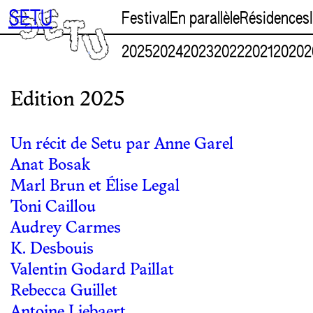
Aller
SETU
Festival
En parallèle
Résidences
au
contenu
2025
2024
2023
2022
2021
2020
2
Edition 2025
Un récit de Setu par Anne Garel
Anat Bosak
Marl Brun et Élise Legal
Toni Caillou
Audrey Carmes
K. Desbouis
Valentin Godard Paillat
Rebecca Guillet
Antoine Liebaert